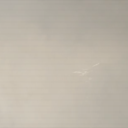
i I Kostym Design
akt