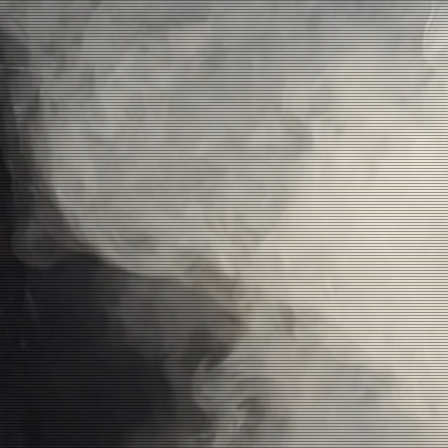
Tilda As
Sc