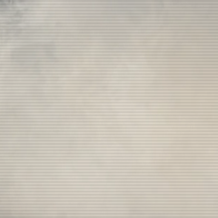
pelin
Scenograf
en
Film
CV
Kont